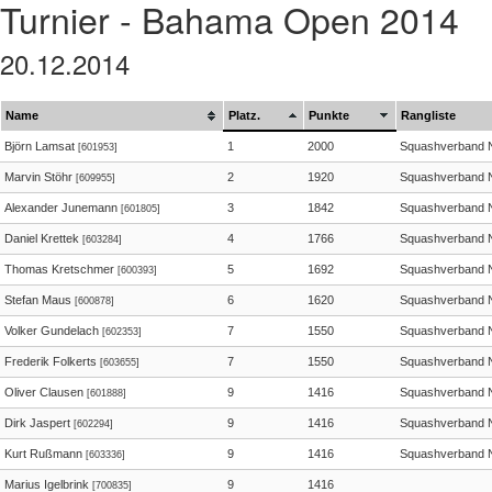
Turnier - Bahama Open 2014
20.12.2014
Name
Platz.
Punkte
Rangliste
Björn Lamsat
1
2000
Squashverband 
[601953]
Marvin Stöhr
2
1920
Squashverband 
[609955]
Alexander Junemann
3
1842
Squashverband 
[601805]
Daniel Krettek
4
1766
Squashverband 
[603284]
Thomas Kretschmer
5
1692
Squashverband 
[600393]
Stefan Maus
6
1620
Squashverband 
[600878]
Volker Gundelach
7
1550
Squashverband 
[602353]
Frederik Folkerts
7
1550
Squashverband 
[603655]
Oliver Clausen
9
1416
Squashverband 
[601888]
Dirk Jaspert
9
1416
Squashverband 
[602294]
Kurt Rußmann
9
1416
Squashverband 
[603336]
Marius Igelbrink
9
1416
[700835]