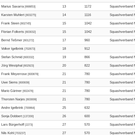
Marius Saxarra
13
1172
Squashverband 
[668853]
Karsten Muhlert
14
1116
Squashverband 
[603275]
Frank Steen
15
1042
Squashverband 
[602745]
Florian Folkerts
15
1042
Squashverband 
[603032]
Bernd Teßmer
17
960
Squashverband 
[601272]
Volker Igelbrink
18
912
[702673]
Stefan Schmid
19
866
Squashverband 
[600332]
Jörg Westphal
20
822
Squashverband 
[602923]
Frank Meyerrose
21
780
Squashverband 
[600879]
Uwe Siems
21
780
Squashverband 
[600939]
Mario Gärtner
21
780
Squashverband 
[602476]
Thorsten Narjes
21
780
Squashverband 
[603009]
Andre Igelbrink
25
632
[700864]
Sonja Dobbert
26
600
Squashverband 
[137200]
Lars Bürgerhoff
27
570
Squashverband 
[2273]
Nils Kohl
27
570
Squashverband 
[703237]