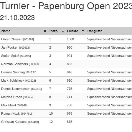
Turnier - Papenburg Open 202
21.10.2023
Name
Platz.
Punkte
Rangliste
Oliver Clausen
1
1000
Squashverband Niedersachse
[601888]
Jan Focken
2
960
Squashverband Niedersachse
[603632]
Stefan Spieß
3
921
Squashverband Niedersachse
[603590]
Norman Schweers
4
883
[600968]
Demian Sonntag
5
846
Squashverband Niedersachse
[661234]
Mark Schleheck
6
810
Squashverband Niedersachse
[603228]
Dennis Nommensen
7
775
Squashverband Niedersachse
[603231]
Mathias Urban
8
741
Squashverband Niedersachse
[600604]
Max Mülot
9
708
Squashverband Niedersachse
[664649]
Roman Kuzki
10
676
Squashverband Niedersachse
[664761]
Christian Kassens
12
615
[663485]