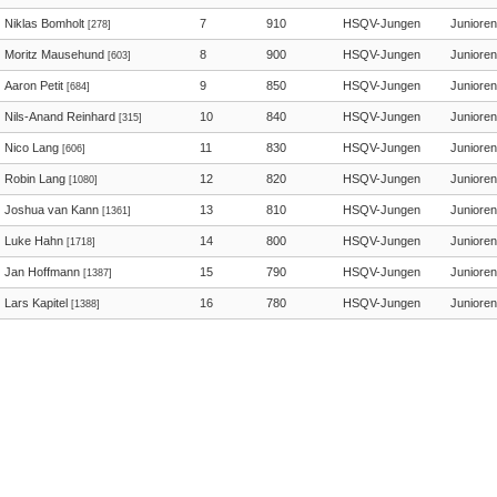
Niklas Bomholt
7
910
HSQV-Jungen
Junioren
[278]
Moritz Mausehund
8
900
HSQV-Jungen
Junioren
[603]
Aaron Petit
9
850
HSQV-Jungen
Junioren
[684]
Nils-Anand Reinhard
10
840
HSQV-Jungen
Junioren
[315]
Nico Lang
11
830
HSQV-Jungen
Junioren
[606]
Robin Lang
12
820
HSQV-Jungen
Junioren
[1080]
Joshua van Kann
13
810
HSQV-Jungen
Junioren
[1361]
Luke Hahn
14
800
HSQV-Jungen
Junioren
[1718]
Jan Hoffmann
15
790
HSQV-Jungen
Junioren
[1387]
Lars Kapitel
16
780
HSQV-Jungen
Junioren
[1388]