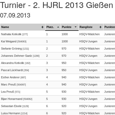
Turnier - 2. HJRL 2013 Gießen
07.09.2013
Name
Platz.
Punkte
Rangliste
Punkte
Nathalia Kotkolik
1
1000
HSQV-Mädchen
Junioren
[277]
Kai Weigand
1
1000
HSQV-Jungen
Junioren
[504063]
Stefanie Gröning
2
970
HSQV-Mädchen
Junioren
[1211]
Johannes Dehmer-Saelz
2
970
HSQV-Jungen
Junioren
[1290]
Alexandra Kotkolik
3
950
HSQV-Mädchen
Junioren
[182]
Pascal Lückhardt
3
950
HSQV-Jungen
Junioren
[354]
Esther Anderer
4
940
HSQV-Mädchen
Junioren
[687]
Marc Preuß
4
940
HSQV-Jungen
Junioren
[504067]
Lea Preuß
5
930
HSQV-Mädchen
Junioren
[571]
Bijan Honarmand
5
930
HSQV-Jungen
Junioren
[504062]
Sebastian Eisele
6
920
HSQV-Jungen
Junioren
[1129]
Luisa Hermann
6
920
HSQV-Mädchen
Junioren
[1214]