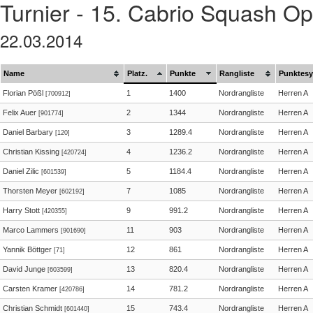
Turnier - 15. Cabrio Squash O
22.03.2014
Name
Platz.
Punkte
Rangliste
Punktes
Florian Pößl
1
1400
Nordrangliste
Herren A
[700912]
Felix Auer
2
1344
Nordrangliste
Herren A
[901774]
Daniel Barbary
3
1289.4
Nordrangliste
Herren A
[120]
Christian Kissing
4
1236.2
Nordrangliste
Herren A
[420724]
Daniel Zilic
5
1184.4
Nordrangliste
Herren A
[601539]
Thorsten Meyer
7
1085
Nordrangliste
Herren A
[602192]
Harry Stott
9
991.2
Nordrangliste
Herren A
[420355]
Marco Lammers
11
903
Nordrangliste
Herren A
[901690]
Yannik Böttger
12
861
Nordrangliste
Herren A
[71]
David Junge
13
820.4
Nordrangliste
Herren A
[603599]
Carsten Kramer
14
781.2
Nordrangliste
Herren A
[420786]
Christian Schmidt
15
743.4
Nordrangliste
Herren A
[601440]