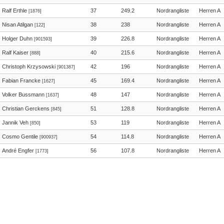
Ralf Erthle
37
249.2
Nordrangliste
Herren A
[1876]
Nisan Atilgan
38
238
Nordrangliste
Herren A
[122]
Holger Duhn
39
226.8
Nordrangliste
Herren A
[901593]
Ralf Kaiser
40
215.6
Nordrangliste
Herren A
[888]
Christoph Krzysowski
42
196
Nordrangliste
Herren A
[901387]
Fabian Francke
45
169.4
Nordrangliste
Herren A
[1627]
Volker Bussmann
48
147
Nordrangliste
Herren A
[1637]
Christian Gerckens
51
128.8
Nordrangliste
Herren A
[845]
Jannik Veh
53
119
Nordrangliste
Herren A
[850]
Cosmo Gentile
54
114.8
Nordrangliste
Herren A
[900937]
André Engfer
56
107.8
Nordrangliste
Herren A
[1773]