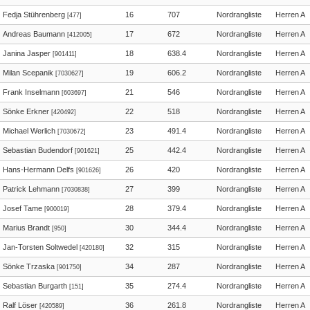
Fedja Stührenberg
16
707
Nordrangliste
Herren A
[477]
Andreas Baumann
17
672
Nordrangliste
Herren A
[412005]
Janina Jasper
18
638.4
Nordrangliste
Herren A
[901411]
Milan Scepanik
19
606.2
Nordrangliste
Herren A
[7030627]
Frank Inselmann
21
546
Nordrangliste
Herren A
[603697]
Sönke Erkner
22
518
Nordrangliste
Herren A
[420492]
Michael Werlich
23
491.4
Nordrangliste
Herren A
[7030672]
Sebastian Budendorf
25
442.4
Nordrangliste
Herren A
[901621]
Hans-Hermann Delfs
26
420
Nordrangliste
Herren A
[901626]
Patrick Lehmann
27
399
Nordrangliste
Herren A
[7030838]
Josef Tame
28
379.4
Nordrangliste
Herren A
[900019]
Marius Brandt
30
344.4
Nordrangliste
Herren A
[950]
Jan-Torsten Soltwedel
32
315
Nordrangliste
Herren A
[420180]
Sönke Trzaska
34
287
Nordrangliste
Herren A
[901750]
Sebastian Burgarth
35
274.4
Nordrangliste
Herren A
[151]
Ralf Löser
36
261.8
Nordrangliste
Herren A
[420589]