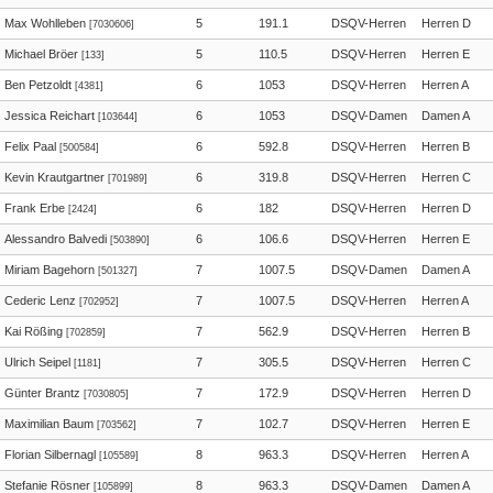
Max Wohlleben
5
191.1
DSQV-Herren
Herren D
[7030606]
Michael Bröer
5
110.5
DSQV-Herren
Herren E
[133]
Ben Petzoldt
6
1053
DSQV-Herren
Herren A
[4381]
Jessica Reichart
6
1053
DSQV-Damen
Damen A
[103644]
Felix Paal
6
592.8
DSQV-Herren
Herren B
[500584]
Kevin Krautgartner
6
319.8
DSQV-Herren
Herren C
[701989]
Frank Erbe
6
182
DSQV-Herren
Herren D
[2424]
Alessandro Balvedi
6
106.6
DSQV-Herren
Herren E
[503890]
Miriam Bagehorn
7
1007.5
DSQV-Damen
Damen A
[501327]
Cederic Lenz
7
1007.5
DSQV-Herren
Herren A
[702952]
Kai Rößing
7
562.9
DSQV-Herren
Herren B
[702859]
Ulrich Seipel
7
305.5
DSQV-Herren
Herren C
[1181]
Günter Brantz
7
172.9
DSQV-Herren
Herren D
[7030805]
Maximilian Baum
7
102.7
DSQV-Herren
Herren E
[703562]
Florian Silbernagl
8
963.3
DSQV-Herren
Herren A
[105589]
Stefanie Rösner
8
963.3
DSQV-Damen
Damen A
[105899]