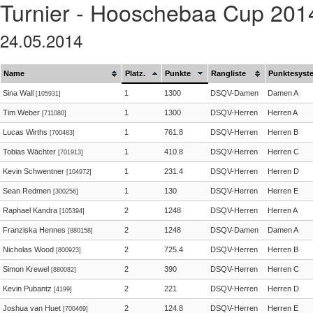
Turnier - Hooschebaa Cup 201
24.05.2014
Name
Platz.
Punkte
Rangliste
Punktesyst
Sina Wall
1
1300
DSQV-Damen
Damen A
[105931]
Tim Weber
1
1300
DSQV-Herren
Herren A
[711080]
Lucas Wirths
1
761.8
DSQV-Herren
Herren B
[700483]
Tobias Wächter
1
410.8
DSQV-Herren
Herren C
[701913]
Kevin Schwentner
1
231.4
DSQV-Herren
Herren D
[104972]
Sean Redmen
1
130
DSQV-Herren
Herren E
[300256]
Raphael Kandra
2
1248
DSQV-Herren
Herren A
[105394]
Franziska Hennes
2
1248
DSQV-Damen
Damen A
[880158]
Nicholas Wood
2
725.4
DSQV-Herren
Herren B
[800923]
Simon Krewel
2
390
DSQV-Herren
Herren C
[880082]
Kevin Pubantz
2
221
DSQV-Herren
Herren D
[4199]
Joshua van Huet
2
124.8
DSQV-Herren
Herren E
[700469]