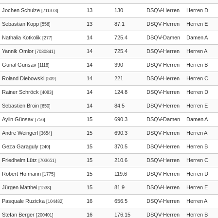
Jochen Schulze
13
130
DSQV-Herren
Herren D
[711373]
Sebastian Kopp
13
87.1
DSQV-Herren
Herren E
[556]
Nathalia Kotkolik
14
725.4
DSQV-Damen
Damen A
[277]
Yannik Omlor
14
725.4
DSQV-Herren
Herren A
[7030841]
Günal Günsav
14
390
DSQV-Herren
Herren B
[1118]
Roland Diebowski
14
221
DSQV-Herren
Herren C
[509]
Rainer Schröck
14
124.8
DSQV-Herren
Herren D
[4083]
Sebastien Broin
14
84.5
DSQV-Herren
Herren E
[650]
Aylin Günsav
15
690.3
DSQV-Damen
Damen A
[756]
Andre Weingerl
15
690.3
DSQV-Herren
Herren A
[3654]
Geza Garaguly
15
370.5
DSQV-Herren
Herren B
[240]
Friedhelm Lütz
15
210.6
DSQV-Herren
Herren C
[703651]
Robert Hofmann
15
119.6
DSQV-Herren
Herren D
[1775]
Jürgen Matthei
15
81.9
DSQV-Herren
Herren E
[1538]
Pasquale Ruzicka
16
656.5
DSQV-Herren
Herren A
[104482]
Stefan Berger
16
176.15
DSQV-Herren
Herren B
[200401]