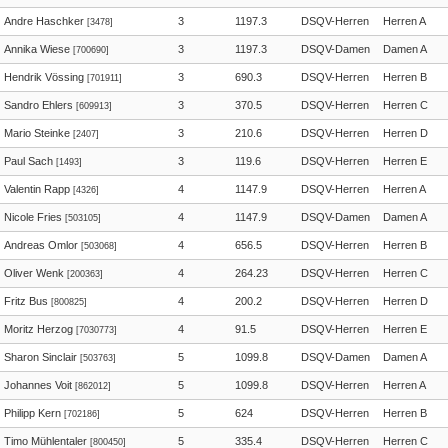
Andre Haschker
3
1197.3
DSQV-Herren
Herren A
[3478]
Annika Wiese
3
1197.3
DSQV-Damen
Damen A
[700690]
Hendrik Vössing
3
690.3
DSQV-Herren
Herren B
[701911]
Sandro Ehlers
3
370.5
DSQV-Herren
Herren C
[609913]
Mario Steinke
3
210.6
DSQV-Herren
Herren D
[2407]
Paul Sach
3
119.6
DSQV-Herren
Herren E
[1493]
Valentin Rapp
4
1147.9
DSQV-Herren
Herren A
[4326]
Nicole Fries
4
1147.9
DSQV-Damen
Damen A
[503105]
Andreas Omlor
4
656.5
DSQV-Herren
Herren B
[503068]
Oliver Wenk
4
264.23
DSQV-Herren
Herren C
[200363]
Fritz Bus
4
200.2
DSQV-Herren
Herren D
[800825]
Moritz Herzog
4
91.5
DSQV-Herren
Herren E
[7030773]
Sharon Sinclair
5
1099.8
DSQV-Damen
Damen A
[503763]
Johannes Voit
5
1099.8
DSQV-Herren
Herren A
[862012]
Philipp Kern
5
624
DSQV-Herren
Herren B
[702186]
Timo Mühlentaler
5
335.4
DSQV-Herren
Herren C
[800450]