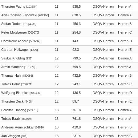
Thorsten Fuchs
11
838.5
DSQV-Herren
Herren A
[103854]
Ann-Christine Filipowski
11
838.5
DSQV-Damen
Damen A
[702966]
Stefan Rodekurth
11
456.3
DSQV-Herren
Herren B
[4238]
Peter Molzberger
11
254.8
DSQV-Herren
Herren C
[500676]
Dominique Achard
11
143
DSQV-Herren
Herren D
[503799]
Carsten Hellweger
11
92.3
DSQV-Herren
Herren E
[1209]
Saskia Knobling
12
799.5
DSQV-Damen
Damen A
[752]
Armin Hameed
12
799.5
DSQV-Herren
Herren A
[101970]
Thomas Hahn
12
432.9
DSQV-Herren
Herren B
[500868]
Tobias Pohle
12
243.1
DSQV-Herren
Herren C
[700921]
Wolfgang Bisenius
12
136.5
DSQV-Herren
Herren D
[500306]
Thorsten Deck
12
89.7
DSQV-Herren
Herren E
[4498]
Felicitas Döhring
13
761.8
DSQV-Damen
Damen A
[503516]
Tobias Baab
13
761.8
DSQV-Herren
Herren A
[880079]
Andreas Remitschka
13
410.8
DSQV-Herren
Herren B
[103816]
Jan Weggen
13
231.4
DSQV-Herren
Herren C
[601]