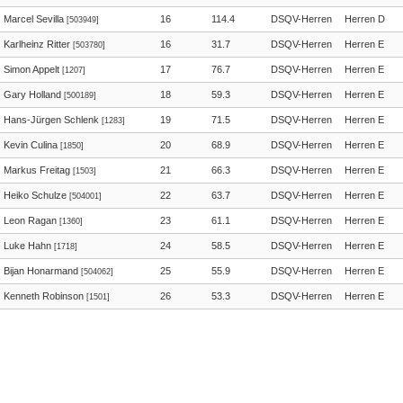
Marcel Sevilla
16
114.4
DSQV-Herren
Herren D
[503949]
Karlheinz Ritter
16
31.7
DSQV-Herren
Herren E
[503780]
Simon Appelt
17
76.7
DSQV-Herren
Herren E
[1207]
Gary Holland
18
59.3
DSQV-Herren
Herren E
[500189]
Hans-Jürgen Schlenk
19
71.5
DSQV-Herren
Herren E
[1283]
Kevin Culina
20
68.9
DSQV-Herren
Herren E
[1850]
Markus Freitag
21
66.3
DSQV-Herren
Herren E
[1503]
Heiko Schulze
22
63.7
DSQV-Herren
Herren E
[504001]
Leon Ragan
23
61.1
DSQV-Herren
Herren E
[1360]
Luke Hahn
24
58.5
DSQV-Herren
Herren E
[1718]
Bijan Honarmand
25
55.9
DSQV-Herren
Herren E
[504062]
Kenneth Robinson
26
53.3
DSQV-Herren
Herren E
[1501]