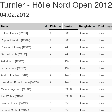
Turnier - Hölle Nord Open 201
04.02.2012
Name
Platz.
Punkte
Rangliste
Punktesy
Kathrin Hauck
1
1300
Damen
Damen
[103212]
Raphael Kandra
1
1300
Herren
Herren
[105394]
Pamela Hathway
2
1248
Damen
Damen
[105383]
Stefan Leifels
2
1248
Herren
Herren
[702180]
Astrid Kern
3
1197.3
Damen
Damen
[105663]
Jens Schoor
3
1197.3
Herren
Herren
[802145]
Andre Haschker
4
1147.9
Herren
Herren
[3478]
Eva-Maria Brauckmann
4
1147.9
Damen
Damen
[702458]
Miriam Bagehorn
5
1099.8
Damen
Damen
[501327]
Tim Weber
5
1099.8
Herren
Herren
[711080]
Lisa Sedlmeier
6
1053
Damen
Damen
[105565]
Lennart Osthoff
6
1053
Herren
Herren
[702245]