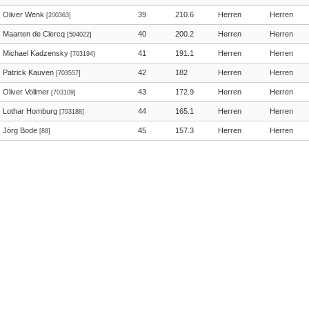
Oliver Wenk
39
210.6
Herren
Herren
[200363]
Maarten de Clercq
40
200.2
Herren
Herren
[504022]
Michael Kadzensky
41
191.1
Herren
Herren
[703194]
Patrick Kauven
42
182
Herren
Herren
[703557]
Oliver Vollmer
43
172.9
Herren
Herren
[703109]
Lothar Homburg
44
165.1
Herren
Herren
[703188]
Jörg Bode
45
157.3
Herren
Herren
[88]