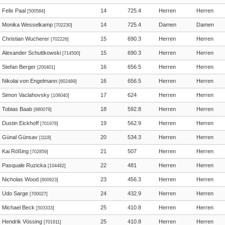
Felix Paal
14
725.4
Herren
Herren
[500584]
Monika Wesselkamp
14
725.4
Damen
Damen
[702230]
Christian Wucherer
15
690.3
Herren
Herren
[702226]
Alexander Schuttkowski
15
690.3
Herren
Herren
[714500]
Stefan Berger
16
656.5
Herren
Herren
[200401]
Nikolai von Engelmann
16
656.5
Herren
Herren
[602489]
Simon Vaclahovsky
17
624
Herren
Herren
[106040]
Tobias Baab
18
592.8
Herren
Herren
[880079]
Dustin Eickhoff
19
562.9
Herren
Herren
[701978]
Günal Günsav
20
534.3
Herren
Herren
[1118]
Kai Rößing
21
507
Herren
Herren
[702859]
Pasquale Ruzicka
22
481
Herren
Herren
[104482]
Nicholas Wood
23
456.3
Herren
Herren
[800923]
Udo Sarge
24
432.9
Herren
Herren
[700027]
Michael Beck
25
410.8
Herren
Herren
[503333]
Hendrik Vössing
25
410.8
Herren
Herren
[701911]