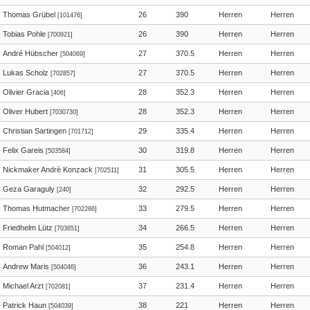
Thomas Grübel
26
390
Herren
Herren
[101476]
Tobias Pohle
26
390
Herren
Herren
[700921]
André Hübscher
27
370.5
Herren
Herren
[504069]
Lukas Scholz
27
370.5
Herren
Herren
[702857]
Olivier Gracia
28
352.3
Herren
Herren
[406]
Oliver Hubert
28
352.3
Herren
Herren
[7030730]
Christian Sartingen
29
335.4
Herren
Herren
[701712]
Felix Gareis
30
319.8
Herren
Herren
[503584]
Nickmaker Andrè Konzack
31
305.5
Herren
Herren
[702511]
Geza Garaguly
32
292.5
Herren
Herren
[240]
Thomas Hutmacher
33
279.5
Herren
Herren
[702286]
Friedhelm Lütz
34
266.5
Herren
Herren
[703651]
Roman Pahl
35
254.8
Herren
Herren
[504012]
Andrew Maris
36
243.1
Herren
Herren
[504046]
Michael Arzt
37
231.4
Herren
Herren
[702081]
Patrick Haun
38
221
Herren
Herren
[504039]