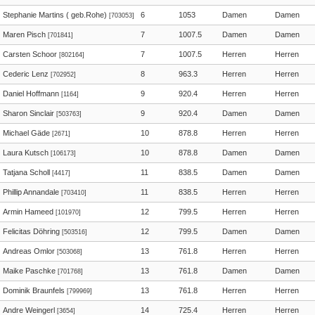
Stephanie Martins ( geb.Rohe)
6
1053
Damen
Damen
[703053]
Maren Pisch
7
1007.5
Damen
Damen
[701841]
Carsten Schoor
7
1007.5
Herren
Herren
[802164]
Cederic Lenz
8
963.3
Herren
Herren
[702952]
Daniel Hoffmann
9
920.4
Herren
Herren
[1164]
Sharon Sinclair
9
920.4
Damen
Damen
[503763]
Michael Gäde
10
878.8
Herren
Herren
[2671]
Laura Kutsch
10
878.8
Damen
Damen
[106173]
Tatjana Scholl
11
838.5
Damen
Damen
[4417]
Phillip Annandale
11
838.5
Herren
Herren
[703410]
Armin Hameed
12
799.5
Herren
Herren
[101970]
Felicitas Döhring
12
799.5
Damen
Damen
[503516]
Andreas Omlor
13
761.8
Herren
Herren
[503068]
Maike Paschke
13
761.8
Damen
Damen
[701768]
Dominik Braunfels
13
761.8
Herren
Herren
[799969]
Andre Weingerl
14
725.4
Herren
Herren
[3654]