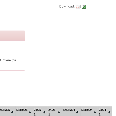
Download:
|
urniere (ca.
DSEM25
DSEM25
24/25-
24/25-
IDSEM24
DSEM24
23/24-
2
1
2