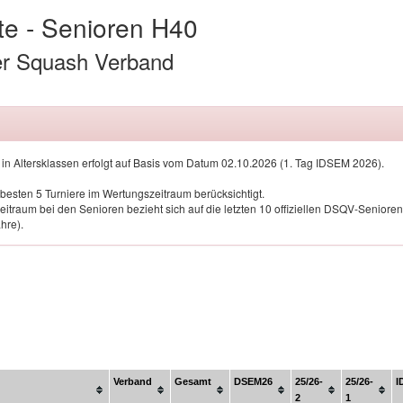
te - Senioren H40
r Squash Verband
 in Altersklassen erfolgt auf Basis vom Datum 02.10.2026 (1. Tag IDSEM 2026).
besten 5 Turniere im Wertungszeitraum berücksichtigt.
itraum bei den Senioren bezieht sich auf die letzten 10 offiziellen DSQV-Seniorent
hre).
Verband
Gesamt
DSEM26
25/26-
25/26-
I
2
1