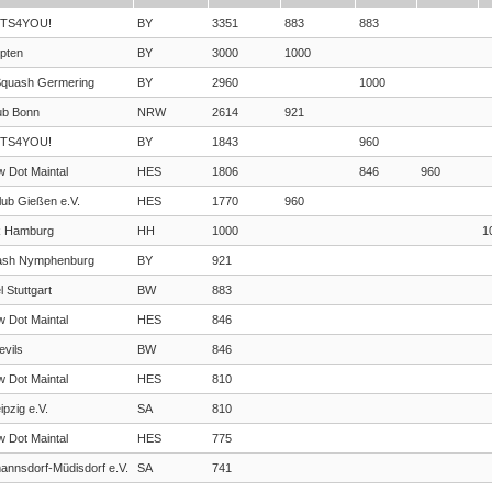
TS4YOU!
BY
3351
883
883
pten
BY
3000
1000
quash Germering
BY
2960
1000
ub Bonn
NRW
2614
921
TS4YOU!
BY
1843
960
w Dot Maintal
HES
1806
846
960
ub Gießen e.V.
HES
1770
960
k Hamburg
HH
1000
1
ash Nymphenburg
BY
921
l Stuttgart
BW
883
w Dot Maintal
HES
846
vils
BW
846
w Dot Maintal
HES
810
pzig e.V.
SA
810
w Dot Maintal
HES
775
nnsdorf-Müdisdorf e.V.
SA
741