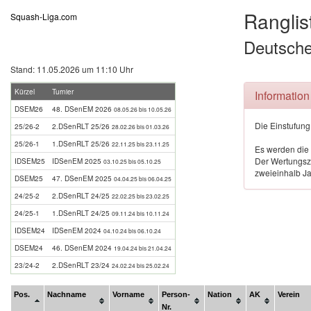
Ranglis
Squash-Liga.com
Deutsche
Stand: 11.05.2026 um 11:10 Uhr
Kürzel
Turnier
Information
DSEM26
48. DSenEM 2026
08.05.26 bis 10.05.26
Die Einstufung
25/26-2
2.DSenRLT 25/26
28.02.26 bis 01.03.26
25/26-1
1.DSenRLT 25/26
22.11.25 bis 23.11.25
Es werden die 
Der Wertungsze
IDSEM25
IDSenEM 2025
03.10.25 bis 05.10.25
zweieinhalb Ja
DSEM25
47. DSenEM 2025
04.04.25 bis 06.04.25
24/25-2
2.DSenRLT 24/25
22.02.25 bis 23.02.25
24/25-1
1.DSenRLT 24/25
09.11.24 bis 10.11.24
IDSEM24
IDSenEM 2024
04.10.24 bis 06.10.24
DSEM24
46. DSenEM 2024
19.04.24 bis 21.04.24
23/24-2
2.DSenRLT 23/24
24.02.24 bis 25.02.24
Pos.
Nachname
Vorname
Person-
Nation
AK
Verein
Nr.