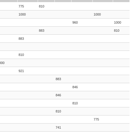
775
810
1000
1000
960
1000
883
810
883
810
000
921
883
846
846
810
810
775
741