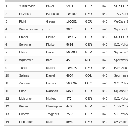
1
Yushkevich
Pavel
5991
GER
ü40
SC SPOR
2
Ruzicka
Pasquale
104482
GER
ü40
1.SC Kem
3
Pickl
Georg
105002
GER
ü40
WeCare S
4
Wassermann-Fry
Jan
3809
GER
ü40
Squashcl
5
Stoffel
Florian
104717
GER
ü40
SC SPOR
6
Schwing
Florian
5636
GER
ü40
S.C. Yello
7
Metin
Ünver
503498
GER
ü40
Squash Cl
8
Wijnhoven
Bart
459
NLD
ü40
Sportwer
9
Tungl
Martin
103978
GER
ü40
Park Squ
10
Salinas
Daniel
4934
COL
ü40
Sport Inse
11
Zaazou
Hussein
503834
EGY
ü40
S.C. Yello
11
Shah
Darshan
5074
GER
ü40
Squash De
12
Meissner
Markus
377
GER
ü40
S.C. Yello
12
Weber
Christopher
4460
GER
ü40
1. SRC Lei
13
Popovs
Jevgenijs
2593
GER
ü40
S.C. Yello
14
Liebscher
Marc
5939
GER
ü40
SV Weigma