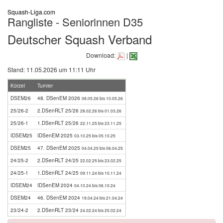
Squash-Liga.com
Rangliste - Seniorinnen D35
Deutscher Squash Verband
Download:
|
Stand: 11.05.2026 um 11:11 Uhr
Kürzel
Turnier
DSEM26
48. DSenEM 2026
08.05.26 bis 10.05.26
25/26-2
2.DSenRLT 25/26
28.02.26 bis 01.03.26
25/26-1
1.DSenRLT 25/26
22.11.25 bis 23.11.25
IDSEM25
IDSenEM 2025
03.10.25 bis 05.10.25
DSEM25
47. DSenEM 2025
04.04.25 bis 06.04.25
24/25-2
2.DSenRLT 24/25
22.02.25 bis 23.02.25
24/25-1
1.DSenRLT 24/25
09.11.24 bis 10.11.24
IDSEM24
IDSenEM 2024
04.10.24 bis 06.10.24
DSEM24
46. DSenEM 2024
19.04.24 bis 21.04.24
23/24-2
2.DSenRLT 23/24
24.02.24 bis 25.02.24