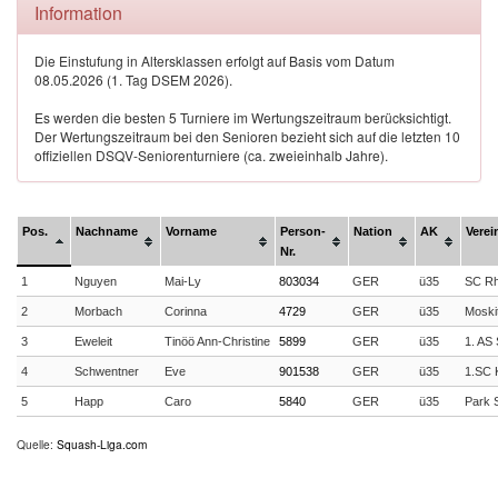
Information
Die Einstufung in Altersklassen erfolgt auf Basis vom Datum
08.05.2026 (1. Tag DSEM 2026).
Es werden die besten 5 Turniere im Wertungszeitraum berücksichtigt.
Der Wertungszeitraum bei den Senioren bezieht sich auf die letzten 10
offiziellen DSQV-Seniorenturniere (ca. zweieinhalb Jahre).
Pos.
Nachname
Vorname
Person-
Nation
AK
Verei
Nr.
1
Nguyen
Mai-Ly
803034
GER
ü35
SC Rh
2
Morbach
Corinna
4729
GER
ü35
Moski
3
Eweleit
Tinöö Ann-Christine
5899
GER
ü35
1. AS
4
Schwentner
Eve
901538
GER
ü35
1.SC 
5
Happ
Caro
5840
GER
ü35
Park 
Quelle:
Squash-Liga.com