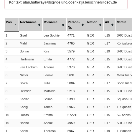
Kontakt: alan.hathway@dsqv.de und/oder katja.leuschner@dsqv.de
Pos.
Nachname
Vorname
Person-
Nation
AK
Verein
Nr.
1
Gsell
Lea Sophie
4771
GER
u15
SRC Duis
2
Mahl
Jasmina
4765
GER
u17
Königsbru
3
Bohne
Kira
3579
GER
u19
SRC Duis
4
Hartmann
Emilia
4772
GER
u15
SRC Duis
5
van Lackum
Antonia
5370
GER
u15
SRC Duis
6
Niefer
Leonie
5631
GER
u15
Moskitos 
7
Soica
Julia
5084
GER
u17
Sport Insel
8
Helmich
Mathilda
5218
GER
u15
SRC Duis
8
Khalaf
Salma
5399
GER
u15
Squash Clu
9
König
Tabea
5966
GER
u17
1. Squash 
10
Rohlfs
Emma
672211
GER
u15
SC Achim
10
Bohne
Anouk
4959
GER
u17
SRC Duis
11
König
Theresa
5967
GER
u19
1. Squash 