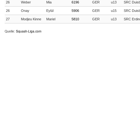
26
Weber
Mia
6196
GER
u13
SRC Duis
26
Onay
Eylül
5906
GER
u15
SRC Duis
27
Modjeu Kinne
Mariel
5810
GER
u13
SRC Erdin
Quelle:
Squash-Liga.com