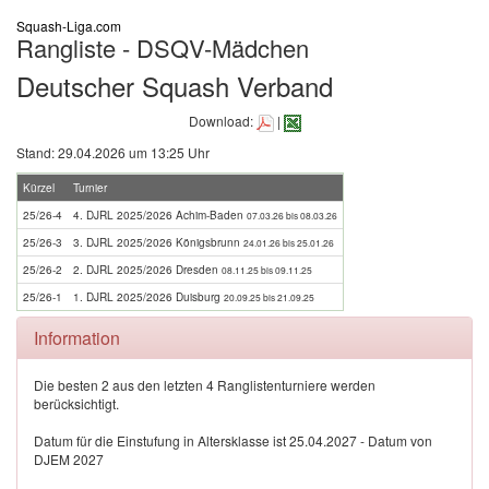
Squash-Liga.com
Rangliste - DSQV-Mädchen
Deutscher Squash Verband
Download:
|
Stand: 29.04.2026 um 13:25 Uhr
Kürzel
Turnier
25/26-4
4. DJRL 2025/2026 Achim-Baden
07.03.26 bis 08.03.26
25/26-3
3. DJRL 2025/2026 Königsbrunn
24.01.26 bis 25.01.26
25/26-2
2. DJRL 2025/2026 Dresden
08.11.25 bis 09.11.25
25/26-1
1. DJRL 2025/2026 Duisburg
20.09.25 bis 21.09.25
Information
Die besten 2 aus den letzten 4 Ranglistenturniere werden
berücksichtigt.
Datum für die Einstufung in Altersklasse ist 25.04.2027 - Datum von
DJEM 2027