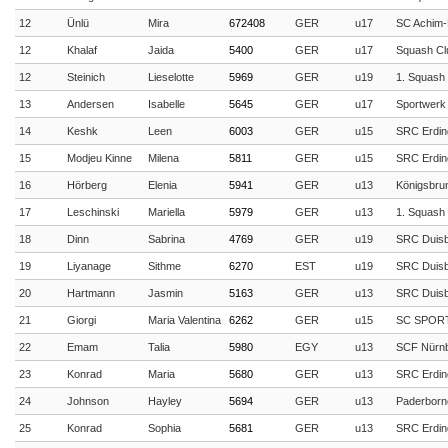
12
Ünlü
Mira
672408
GER
u17
SC Achim
12
Khalaf
Jaida
5400
GER
u17
Squash Clu
12
Steinich
Lieselotte
5969
GER
u19
1. Squash 
13
Andersen
Isabelle
5645
GER
u17
Sportwerk
14
Keshk
Leen
6003
GER
u15
SRC Erdin
15
Modjeu Kinne
Milena
5811
GER
u15
SRC Erdin
16
Hörberg
Elenia
5941
GER
u13
Königsbru
17
Leschinski
Mariella
5979
GER
u13
1. Squash 
18
Dinn
Sabrina
4769
GER
u19
SRC Duis
19
Liyanage
Sithme
6270
EST
u19
SRC Duis
20
Hartmann
Jasmin
5163
GER
u13
SRC Duis
21
Giorgi
Maria Valentina
6262
GER
u15
SC SPOR
22
Emam
Talia
5980
EGY
u13
SCF Nürn
23
Konrad
Maria
5680
GER
u13
SRC Erdin
24
Johnson
Hayley
5694
GER
u13
Paderborn
25
Konrad
Sophia
5681
GER
u13
SRC Erdin