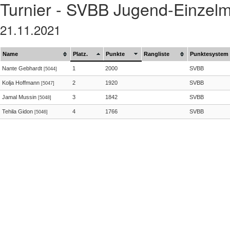
Turnier - SVBB Jugend-Einzelm
21.11.2021
Name
Platz.
Punkte
Rangliste
Punktesystem
Nante Gebhardt
1
2000
SVBB
[5044]
Kolja Hoffmann
2
1920
SVBB
[5047]
Jamal Mussin
3
1842
SVBB
[5048]
Tehila Gidon
4
1766
SVBB
[5046]