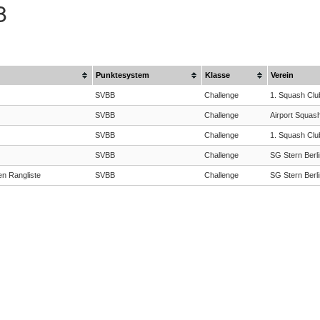
8
Punktesystem
Klasse
Verein
SVBB
Challenge
1. Squash Club
SVBB
Challenge
Airport Squash
SVBB
Challenge
1. Squash Club
SVBB
Challenge
SG Stern Berli
en Rangliste
SVBB
Challenge
SG Stern Berli