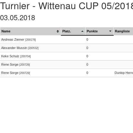
Turnier - Wittenau CUP 05/201
03.05.2018
Name
Platz.
Punkte
Rangliste
Andreas Ziemer
0
[200178]
Alexander Mussin
0
[200532]
Keke Schulz
0
[200704]
Rene Sorge
0
[200729]
Rene Sorge
0
Dunlop Herr
[200729]