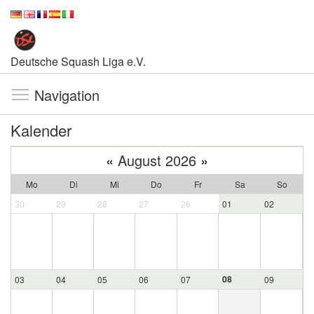
Deutsche Squash Liga e.V.
Navigation
Kalender
«
August 2026
»
Mo
Di
Mi
Do
Fr
Sa
So
30
29
28
27
26
01
02
08
03
04
05
06
07
09