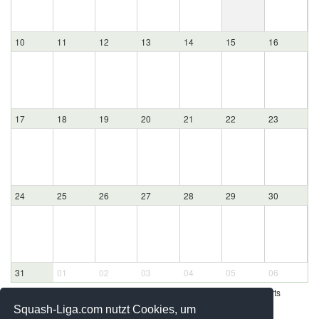
10
11
12
13
14
15
16
17
18
19
20
21
22
23
24
25
26
27
28
29
30
31
01
02
03
04
05
06
Werbung - Offizielle Pool Partner des deutschen Squashsports
Squash-Liga.com nutzt Cookies, um